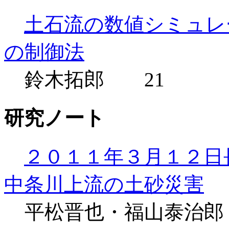
土石流の数値シミュレ
の制御法
鈴木拓郎 21
研究ノート
２０１１年３月１２日
中条川上流の土砂災害
平松晋也・福山泰治郎