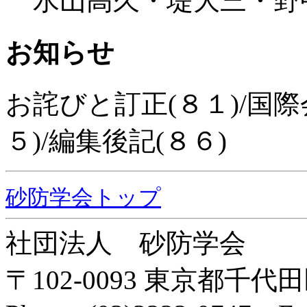
水山高久・堤大三・野
お知らせ
お詫びと訂正(８１)/国際
５)/編集後記(８６)
砂防学会トップ
社団法人 砂防学会
〒102-0093 東京都千代