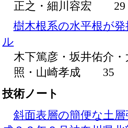
正之・細川容宏 29
樹木根系の水平根が発
ル
木下篤彦・坂井佑介・
照・山崎孝成 35
技術ノート
斜面表層の簡便な土層