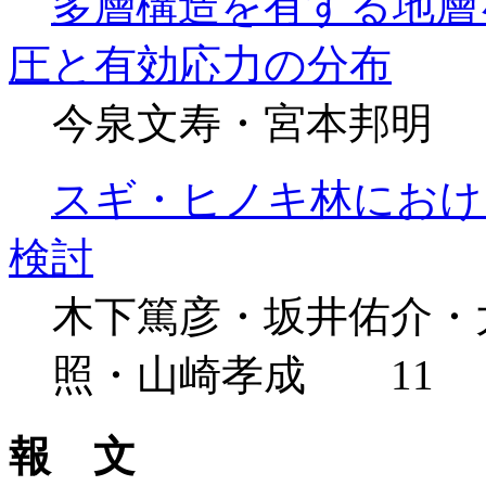
多層構造を有する地層
圧と有効応力の分布
今泉文寿・宮本邦明
スギ・ヒノキ林におけ
検討
木下篤彦・坂井佑介・
照・山崎孝成 11
報 文