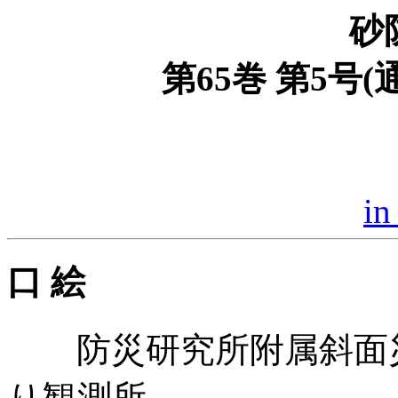
砂
第65巻 第5号(通
in
口 絵
防災研究所附属斜面災
り観測所