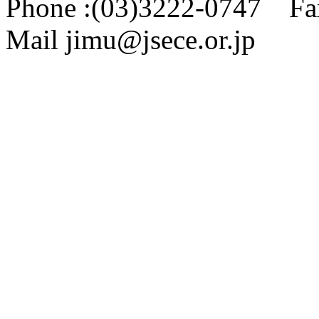
Phone :(03)3222-0747 Fa
Mail jimu@jsece.or.jp