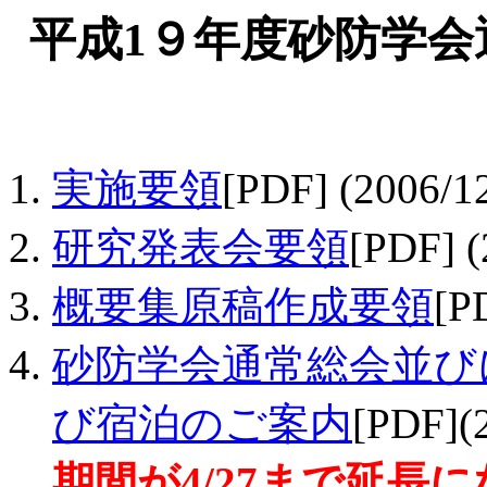
平成1９年度砂防学会
実施要領
[PDF] (2006/
研究発表会要領
[PDF] (
概要集原稿作成要領
[P
砂防学会通常総会並び
び宿泊のご案内
[PDF]
期間が4/27まで延長